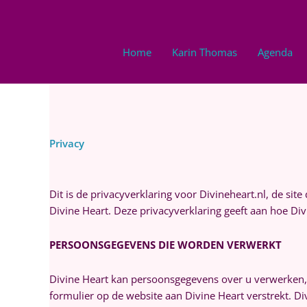
Ga
naar
de
Home
Karin Thomas
Agenda
inhoud
Privacy
Dit is de privacyverklaring voor Divineheart.nl, de sit
Divine Heart. Deze privacyverklaring geeft aan hoe D
PERSOONSGEGEVENS DIE WORDEN VERWERKT
Divine Heart kan persoonsgegevens over u verwerken, d
formulier op de website aan Divine Heart verstrekt. 