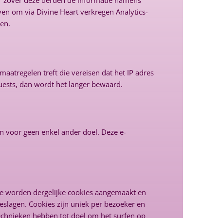
oor zover deze derden de informatie namens
ven om via Divine Heart verkregen Analytics-
en.
aatregelen treft die vereisen dat het IP adres
ests, dan wordt het langer bewaard.
n voor geen enkel ander doel. Deze e-
te worden dergelijke cookies aangemaakt en
lagen. Cookies zijn uniek per bezoeker en
echnieken hebben tot doel om het surfen op