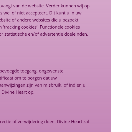
ntvangt van de website. Verder kunnen wij op
wel of niet accepteert. Dit kunt u in uw
ebsite of andere websites die u bezoekt.
 ‘tracking cookies’. Functionele cookies
 statistische en/of advertentie doeleinden.
nbevoegde toegang, ongewenste
ificaat om te borgen dat uw
aanwijzingen zijn van misbruik, of indien u
 Divine Heart op.
rectie of verwijdering doen. Divine Heart zal