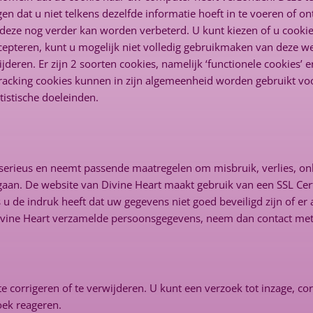
n dat u niet telkens dezelfde informatie hoeft in te voeren of o
deze nog verder kan worden verbeterd. U kunt kiezen of u cookies 
 accepteren, kunt u mogelijk niet volledig gebruikmaken van deze w
ren. Er zijn 2 soorten cookies, namelijk ‘functionele cookies’ en
Tracking cookies kunnen in zijn algemeenheid worden gebruikt voor
tistische doeleinden.
serieus en neemt passende maatregelen om misbruik, verlies, o
aan. De website van Divine Heart maakt gebruik van een SSL Cert
u de indruk heeft dat uw gegevens niet goed beveiligd zijn of er 
Divine Heart verzamelde persoonsgegevens, neem dan contact met
 corrigeren of te verwijderen. U kunt een verzoek tot inzage, cor
oek reageren.