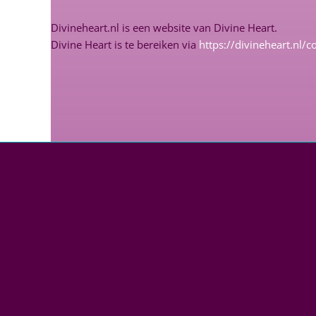
Divineheart.nl is een website van Divine Heart.
Divine Heart is te bereiken via
https://divineheart.nl/c