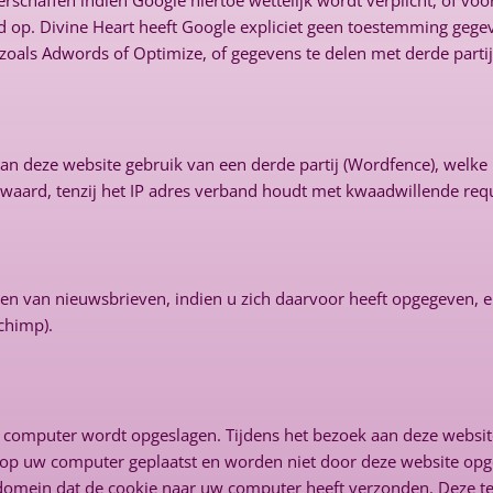
rschaffen indien Google hiertoe wettelijk wordt verplicht, of v
d op. Divine Heart heeft Google expliciet geen toestemming gege
zoals Adwords of Optimize, of gegevens te delen met derde partij
an deze website gebruik van een derde partij (Wordfence), welke m
aard, tenzij het IP adres verband houdt met kwaadwillende requ
en van nieuwsbrieven, indien u zich daarvoor heeft opgegeven, e
lchimp).
w computer wordt opgeslagen. Tijdens het bezoek aan deze websi
p uw computer geplaatst en worden niet door deze website opges
 domein dat de cookie naar uw computer heeft verzonden. Deze t