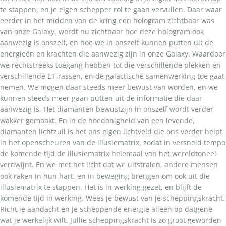
te stappen, en je eigen schepper rol te gaan vervullen. Daar waar
eerder in het midden van de kring een hologram zichtbaar was
van onze Galaxy, wordt nu zichtbaar hoe deze hologram ook
aanwezig is onszelf, en hoe we in onszelf kunnen putten uit de
energieën en krachten die aanwezig zijn in onze Galaxy. Waardoor
we rechtstreeks toegang hebben tot die verschillende plekken en
verschillende ET-rassen, en de galactische samenwerking toe gaat
nemen. We mogen daar steeds meer bewust van worden, en we
kunnen steeds meer gaan putten uit de informatie die daar
aanwezig is. Het diamanten bewustzijn in onszelf wordt verder
wakker gemaakt. En in de hoedanigheid van een levende,
diamanten lichtzuil is het ons eigen lichtveld die ons verder helpt
in het openscheuren van de illusiematrix, zodat in versneld tempo
de komende tijd de illusiematrix helemaal van het wereldtoneel
verdwijnt. En we met het licht dat we uitstralen, andere mensen
ook raken in hun hart, en in beweging brengen om ook uit die
illusiematrix te stappen. Het is in werking gezet, en blijft de
komende tijd in werking. Wees je bewust van je scheppingskracht.
Richt je aandacht en je scheppende energie alleen op datgene
wat je werkelijk wilt. Jullie scheppingskracht is zo groot geworden