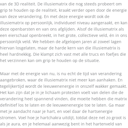
van de 3D realiteit. De illusiematrix die nog steeds probeert om
grip te houden op de realiteit, kraakt verder open door de energie
van deze verandering. En met deze energie wordt ook de
illusiematrix op persoonlijk, individueel niveau aangeraakt, en kan
deze openbarsten en van ons afglijden. Alsof de illusiematrix als
een eierschaal openbreekt, in het grote, collectieve veld, én in ons
persoonlijk veld. We hebben de afgelopen jaren al zoveel lagen
hiervan losgelaten, maar de harde kern van die illusiematrix is
heel hardnekkig. Die klampt zich vast met alle trucs en foefjes die
het verzinnen kan om grip te houden op de situatie.
Maar met de energie van nu, is nu echt de tijd van verandering
aangebroken, waar de illusiematrix niet meer kan aanhaken. En
tegelijkertijd wordt de leeuwenenergie in onszelf wakker gemaakt.
Het kan zijn dat je in je lichaam protesten voelt van delen die de
verandering heel spannend vinden, die moeite hebben die matrix
definitief los te laten en de leeuwenenergie toe te laten. Ga maar
met je aandacht naar je hart, en voel daar de hartsenergie
stromen. Voel hoe je hartchakra uitdijt, totdat deze net zo groot is
als je aura, en je helemaal aanwezig bent in het hartenveld van