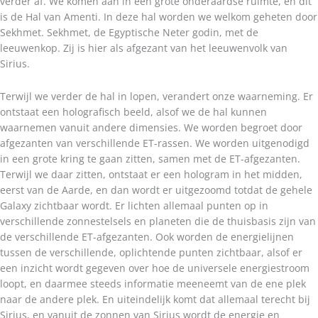
verder af. We komen aan in een grote onderaardse ruimte, en dit
is de Hal van Amenti. In deze hal worden we welkom geheten door
Sekhmet. Sekhmet, de Egyptische Neter godin, met de
leeuwenkop. Zij is hier als afgezant van het leeuwenvolk van
Sirius.
Terwijl we verder de hal in lopen, verandert onze waarneming. Er
ontstaat een holografisch beeld, alsof we de hal kunnen
waarnemen vanuit andere dimensies. We worden begroet door
afgezanten van verschillende ET-rassen. We worden uitgenodigd
in een grote kring te gaan zitten, samen met de ET-afgezanten.
Terwijl we daar zitten, ontstaat er een hologram in het midden,
eerst van de Aarde, en dan wordt er uitgezoomd totdat de gehele
Galaxy zichtbaar wordt. Er lichten allemaal punten op in
verschillende zonnestelsels en planeten die de thuisbasis zijn van
de verschillende ET-afgezanten. Ook worden de energielijnen
tussen de verschillende, oplichtende punten zichtbaar, alsof er
een inzicht wordt gegeven over hoe de universele energiestroom
loopt, en daarmee steeds informatie meeneemt van de ene plek
naar de andere plek. En uiteindelijk komt dat allemaal terecht bij
Sirius, en vanuit de zonnen van Sirius wordt de energie en