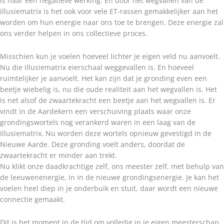
is naar een negatieve werking. En door het wegvallen van de
illusiematrix is het ook voor vele ET-rassen gemakkelijker aan het
worden om hun energie naar ons toe te brengen. Deze energie zal
ons verder helpen in ons collectieve proces.
Misschien kun je voelen hoeveel lichter je eigen veld nu aanvoelt.
Nu die illusiematrix eierschaal weggevallen is. En hoeveel
ruimtelijker je aanvoelt. Het kan zijn dat je gronding even een
beetje wiebelig is, nu die oude realiteit aan het wegvallen is. Het
is net alsof de zwaartekracht een beetje aan het wegvallen is. Er
vindt in de Aardekern een verschuiving plaats waar onze
grondingswortels nog verankerd waren in een laag van de
illusiematrix. Nu worden deze wortels opnieuw gevestigd in de
Nieuwe Aarde. Deze gronding voelt anders, doordat de
zwaartekracht er minder aan trekt.
Nu klikt onze daadkrachtige zelf, ons meester zelf, met behulp van
de leeuwenenergie, in in de nieuwe grondingsenergie. Je kan het
voelen heel diep in je onderbuik en stuit, daar wordt een nieuwe
connectie gemaakt.
Dit is het moment in de tijd om volledig in je eigen meesterschap