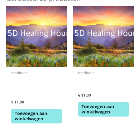
meditatie
meditatie
Heling in de Aarde en
De Samenwerking met
een ontmoeting met je
het Feeën Zelf
Toekomstig Zelf
€
11,00
€
11,00
Toevoegen aan
winkelwagen
Toevoegen aan
winkelwagen