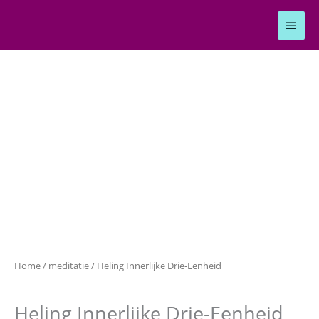
Ga
Hoof
naar
de
inhoud
Heling
Innerlijke
Drie-
Eenheid
aantal
Home
/
meditatie
/ Heling Innerlijke Drie-Eenheid
meditatie
Heling Innerlijke Drie-Eenheid