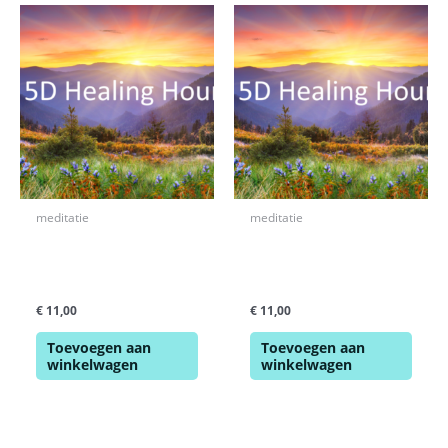
meditatie
meditatie
Uitlijning en
Een Ervaring van
Samensmelting met je
Eenwording met het
Hele Wezen
Multiversum
€
11,00
€
11,00
Toevoegen aan
Toevoegen aan
winkelwagen
winkelwagen