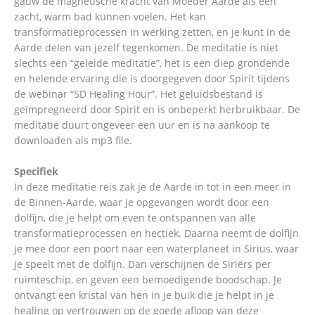
gauw de magnetische kracht van Moeder Aarde als een
zacht, warm bad kunnen voelen. Het kan
transformatieprocessen in werking zetten, en je kunt in de
Aarde delen van jezelf tegenkomen. De meditatie is niet
slechts een “geleide meditatie”, het is een diep grondende
en helende ervaring die is doorgegeven door Spirit tijdens
de webinar “5D Healing Hour”. Het geluidsbestand is
geïmpregneerd door Spirit en is onbeperkt herbruikbaar. De
meditatie duurt ongeveer een uur en is na aankoop te
downloaden als mp3 file.
Specifiek
In deze meditatie reis zak je de Aarde in tot in een meer in
de Binnen-Aarde, waar je opgevangen wordt door een
dolfijn, die je helpt om even te ontspannen van alle
transformatieprocessen en hectiek. Daarna neemt de dolfijn
je mee door een poort naar een waterplaneet in Sirius, waar
je speelt met de dolfijn. Dan verschijnen de Siriërs per
ruimteschip, en geven een bemoedigende boodschap. Je
ontvangt een kristal van hen in je buik die je helpt in je
healing op vertrouwen op de goede afloop van deze