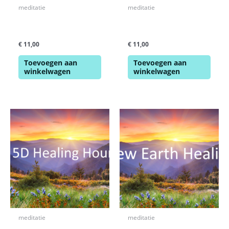
meditatie
meditatie
Activatie Kosmisch
Heling Innerlijke Drie-
Bewustzijn
Eenheid
€
11,00
€
11,00
Toevoegen aan
Toevoegen aan
winkelwagen
winkelwagen
meditatie
meditatie