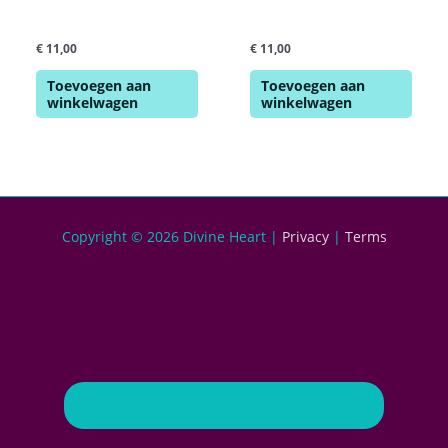
De Activering van het
Lemurische Kristal
Hoger Hart
Healing
€
11,00
€
11,00
Toevoegen aan
Toevoegen aan
winkelwagen
winkelwagen
Copyright © 2026
Divine Heart
|
Privacy
|
Terms