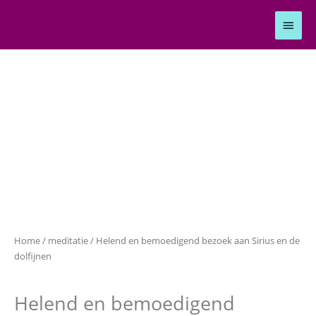
Ga
Hoof
naar
de
inhoud
Helend
en
bemoedigend
bezoek
aan
Sirius
en
de
dolfijnen
aantal
Home
/
meditatie
/ Helend en bemoedigend bezoek aan Sirius en de
dolfijnen
meditatie
Helend en bemoedigend